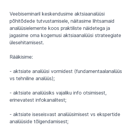
Kirjeldus
Veebiseminaril keskendusime aktsiaanalüüsi
põhitõdede tutvustamisele, näitasime lihtsamaid
analüüsielemente koos praktiliste näidetega ja
jagasime oma kogemusi aktsiaanalüüsi strateegiate
ülesehitamisest.
Rääkisime:
- aktsiate analüüsi vormidest (fundamentaalanalüüs
vs tehniline analüüs);
- aktsiate analüüsiks vajaliku info otsimisest,
erinevatest infokanalitest;
- aktsiate iseseisvast analüüsimisest vs ekspertide
analüüside tõlgendamisest;