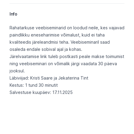
Info
Info
Rahatarkuse veebiseminarid on loodud neile, kes vajavad
paindlikku eneseharimise võimalust, kuid ei taha
kvaliteedis järeleandmisi teha. Veebiseminaril saad
osaleda endale sobival ajal ja kohas.
Järelvaatamise link tuleb postkasti peale makse toimumist
ning veebiseminari on võimalik järgi vaadata 30 päeva
jooksul.
Läbiviijad: Kristi Saare ja Jekaterina Tint
Kestus: 1 tund 30 minutit
Salvestuse kuupäev: 17.11.2025