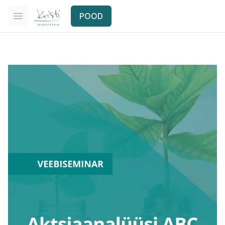
Kristi investeerib
POOD
Ava menüü