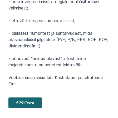
- oma investeerimisstrateegiale analüüsifookuse
valimisest;
- ettevõtte tegevusaruande sisust;
- olulistest numbritest ja suhtarvudest, mida
aktsiaanalüüsil jälgitakse (P/E, P/B, EPS, ROE, ROA,
dividendimäär jt);
- põnevast “peidus olevast” infost, mida
majandusaasta aruannetest leida võib.
Veebiseminari viisid läbi Kristi Saare ja Jekaterina
Tint.
€29 Osta