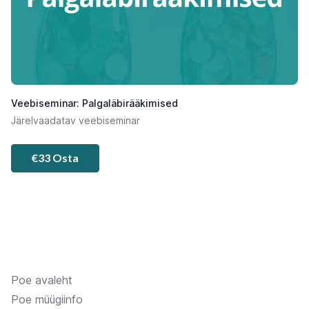
Veebiseminar: Palgaläbirääkimised
Järelvaadatav veebiseminar
€33 Osta
Poe avaleht
Poe müügiinfo