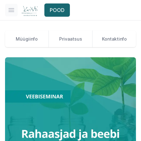
Kristi investeerib
POOD
Ava menüü
Müügiinfo
Privaatsus
Kontaktinfo