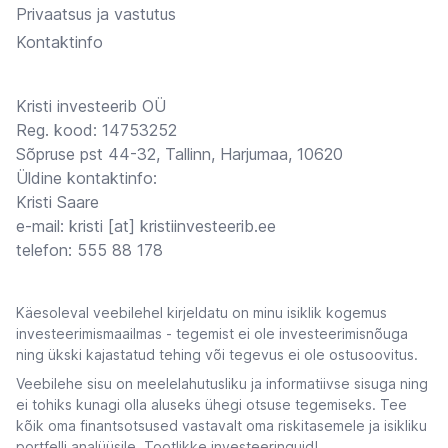
Privaatsus ja vastutus
Kontaktinfo
Kristi investeerib OÜ
Reg. kood: 14753252
Sõpruse pst 44-32, Tallinn, Harjumaa, 10620
Üldine kontaktinfo:
Kristi Saare
e-mail: kristi [at] kristiinvesteerib.ee
telefon: 555 88 178
Käesoleval veebilehel kirjeldatu on minu isiklik kogemus
investeerimismaailmas - tegemist ei ole investeerimisnõuga
ning ükski kajastatud tehing või tegevus ei ole ostusoovitus.
Veebilehe sisu on meelelahutusliku ja informatiivse sisuga ning
ei tohiks kunagi olla aluseks ühegi otsuse tegemiseks. Tee
kõik oma finantsotsused vastavalt oma riskitasemele ja isikliku
portfelli analüüsile. Tootlikke investeeringuid!