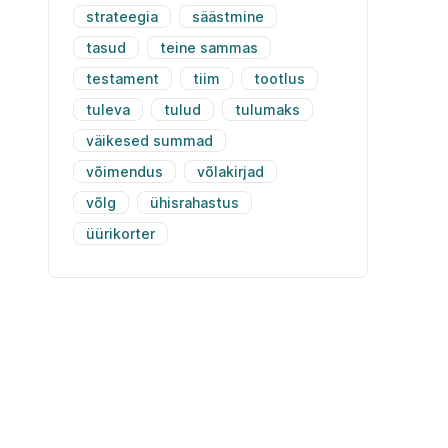
strateegia
säästmine
tasud
teine sammas
testament
tiim
tootlus
tuleva
tulud
tulumaks
väikesed summad
võimendus
võlakirjad
võlg
ühisrahastus
üürikorter