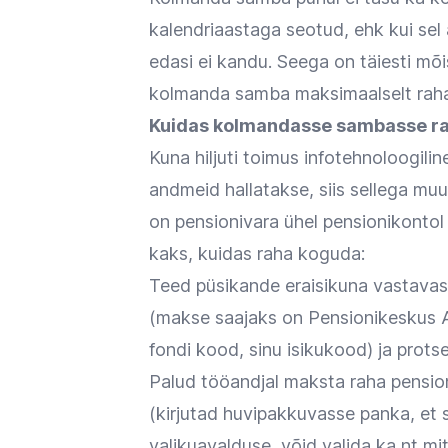
kalendriaastaga seotud, ehk kui sel 
edasi ei kandu. Seega on täiesti mõi
kolmanda samba maksimaalselt rahas
Kuidas kolmandasse sambasse ra
Kuna hiljuti toimus infotehnoloogilin
andmeid hallatakse, siis sellega 
on pensionivara ühel pensionikontol
kaks, kuidas raha koguda:
Teed püsikande eraisikuna vastavass
(makse saajaks on Pensionikeskus AS)
fondi kood, sinu isikukood) ja prot
Palud tööandjal maksta raha pensio
(kirjutad huvipakkuvasse panka, et 
valikuavalduse, võid valida ka nt mit