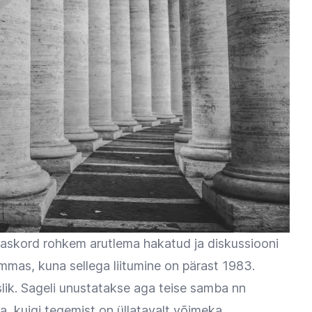
aaskord rohkem arutlema hakatud ja diskussiooni
mas, kuna sellega liitumine on pärast 1983.
lik. Sageli unustatakse aga teise samba nn
, kuigi tegemist on üllatavalt võimeka