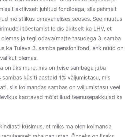
iselt aktiivselt juhitud fondidega, siis pehmelt
lnud mõistlikus omavahelises seoses. See muutus
ärimudeli tõestamist leidis äkitselt ka LHV, et
vi olemas ja tegi odava(ma)te tasudega 3. samba
dus ka Tuleva 3. samba pensionifond, ehk nüüd on
valikut olemas.
 on üks mure, mis on teise sambaga juba
s sambas küsiti aastaid 1% väljumistasu, mis
otati, siis kolmandas sambas on väljumistasu veel
ulevikus kaotavad mõistlikud teenusepakkujad ka
ib kindlasti küsimus, et miks ma olen kolmanda
a regulaarselt raha panustan. Õnneks on lisaks