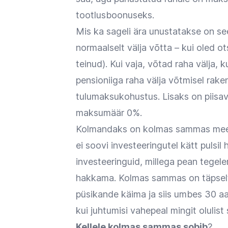
tootlusboonuseks.
Mis ka sageli ära unustatakse on se
normaalselt välja võtta – kui oled o
teinud). Kui vaja, võtad raha välja, k
pensioniiga raha välja võtmisel ra
tulumaksukohustus. Lisaks on piisava
maksumäär 0%.
Kolmandaks on kolmas sammas meelet
ei soovi investeeringutel kätt pulsil 
investeeringuid, millega pean tegele
hakkama. Kolmas sammas on täpselt 
püsikande käima ja siis umbes 30 aa
kui juhtumisi vahepeal mingit olulis
Kellele kolmas sammas sobib
?