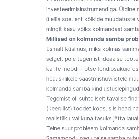
investeerimisinstrumendiga. Üldine 
üleliia soe, ent kõikide muudatuste 
mingit kasu võiks kolmandast samba
Millised on kolmanda samba pro
Esmalt küsimus, miks kolmas sammas
selgelt pole tegemist ideaalse too
kahte moodi – otse fondiosakuid oste
heausklikele säästmishuvilistele mü
kolmanda samba kindlustuslepingud, 
Tegemist oli suhteliselt tavalise f
(keerulist) toodet koos, siis head na
realistliku valikuna tasuks jätta la
Teine suur probleem kolmanda samb
Samamoodi, nagu teise samba puhul