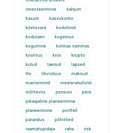
investeerimine
kahjum
kasum
kasvukonto
kinnisvara
kodufond
kodulaen
kogemus
kogumine
kolmas sammas
koolitus
kriis
krüpto
kulud
laenud
lapsed
lhv
likviidsus
maksud
mastermind
meelerahufond
mõtteviis
pension
pere
pikaajaline planeerimine
planeerimine
portfell
pärandus
põhitõed
raamatupidaja
raha
risk