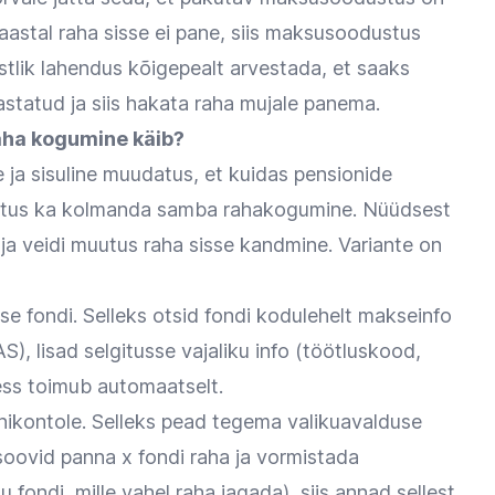
aastal raha sisse ei pane, siis maksusoodustus
stlik lahendus kõigepealt arvestada, et saaks
tatud ja siis hakata raha mujale panema.
ha kogumine käib?
e ja sisuline muudatus, et kuidas pensionide
muutus ka kolmanda samba rahakogumine. Nüüdsest
 ja veidi muutus raha sisse kandmine. Variante on
e fondi. Selleks otsid fondi kodulehelt makseinfo
, lisad selgitusse vajaliku info (töötluskood,
sess toimub automaatselt.
nikontole. Selleks pead tegema valikuavalduse
soovid panna x fondi raha ja vormistada
u fondi, mille vahel raha jagada), siis annad sellest