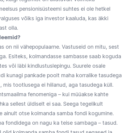
meelsus pensionisüsteemi suhtes ei ole hetkel
valguses võiks iga investor kaaluda, kas äkki
st olla.
bleemid?
 on nii vähepopulaarne. Vastuseid on mitu, sest
tega. Esiteks, kolmandasse sambasse saab koguda
s või läbi kindlustuslepingu. Suurele osale
üdi kunagi pankade poolt maha korralike tasudega
mis tootlusega ei hiilanud, aga tasudega küll.
inantsmaailma fenomeniga – kui müüakse kahte
hka sellest üldiselt ei saa. Seega tegelikult
uale ainult otse kolmanda samba fondi kogumine.
a fondidega on nagu ka teise sambaga – tasud.
 olid kolmanda samba fondi tasud segased ja