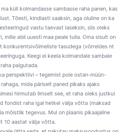
ks ma küll kolmandasse sambasse raha panen, kas
ust. Tõesti, kindlasti saaksin, aga oluline on ka
steeringud vastu taevast laseksin, siis oleks
 mille abil uuesti maa peale tulla. Oma sisult on
ist konkurentsivõimeliste tasudega (võrreldes nt
eeringuga. Keegi ei keela kolmandale sambale
 raha paigutada.
ka perspektiivi – tegemist pole ostan-müün-
 rahaga, mida päriselt paned pikaks ajaks
imesi hirmutab ilmselt see, et raha oleks justkui
d fondist raha igal hetkel välja võtta (maksad
liia mõistlik tegevus. Mul on plaanis pikaajaline
 10 aastat välja võtta.
rvale jätta seda, et pakutav maksusoodustus on