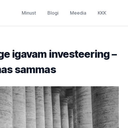
Minust
Blogi
Meedia
KKK
ige igavam investeering –
mas sammas