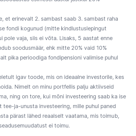
e, et erinevalt 2. sambast saab 3. sambast raha
tse fondi kogunud (mitte kindlustuslepingut
ui pole vaja, siis ei võta. Lisaks, 5 aastat enne
kendub soodusmäär, ehk mitte 20% vaid 10%
lt pika perioodiga fondipensioni valimise puhul
ult igav toode, mis on ideaalne investorile, kes
hoida. Nimelt on minu portfellis palju aktiivseid
ma, ning on tore, kui mõni investeering saab ka ise
tee-ja-unusta investeering, mille puhul paned
sta pärast lähed reaalselt vaatama, mis toimub,
t seadusemuudatust ei toimu.