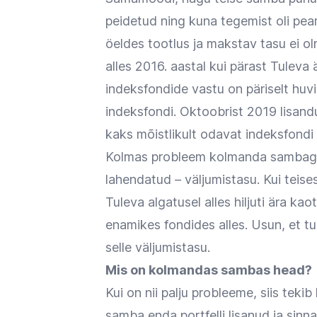
peidetud ning kuna tegemist oli peam
öeldes tootlus ja makstav tasu ei o
alles 2016. aastal kui pärast Tuleva 
indeksfondide vastu on päriselt hu
indeksfondi. Oktoobrist 2019 lisan
kaks mõistlikult odavat indeksfondi 
Kolmas probleem kolmanda sambaga
lahendatud – väljumistasu. Kui teise
Tuleva algatusel alles hiljuti ära ka
enamikes fondides alles. Usun, et t
selle väljumistasu.
Mis on kolmandas sambas head?
Kui on nii palju probleeme, siis tek
samba enda portfelli lisanud ja sinn