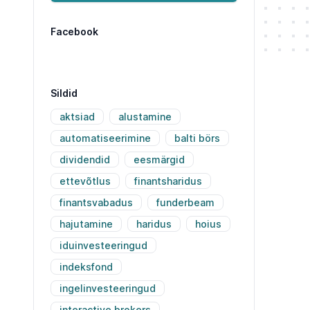
Facebook
Sildid
aktsiad
alustamine
automatiseerimine
balti börs
dividendid
eesmärgid
ettevõtlus
finantsharidus
finantsvabadus
funderbeam
hajutamine
haridus
hoius
iduinvesteeringud
indeksfond
ingelinvesteeringud
interactive brokers