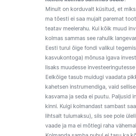
Minult on korduvalt küsitud, et mi
ma tõesti ei saa mujalt paremat tootl
teatav meelerahu. Kui kõik muud inve
kolmas sammas see rahulik langevari,
Eesti turul õige fondi valikul tegem
kasvukontoga) mõnusa igava invest
lisaks muudesse investeeringutesse
Eelkõige tasub muidugi vaadata pik
kahetsen instrumendiga, vaid sellise
kasvama ja seda ei puutu. Paljusid in
kinni. Kuigi kolmandast sambast saa
lihtsalt tulumaksu), siis see pole üle
vaade ja ma ei mõtlegi raha vähemalt
Kolmanda samba puhul ei tasu ka kõ