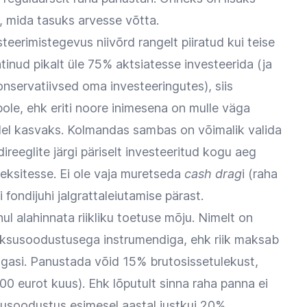
si, mida tasuks arvesse võtta.
eerimistegevus niivõrd rangelt piiratud kui teise
tinud pikalt üle 75% aktsiatesse investeerida (ja
konservatiivsed oma investeeringutes), siis
ole, ehk eriti noore inimesena on mulle väga
gudel kasvaks. Kolmandas sambas on võimalik valida
ireeglite järgi päriselt investeeritud kogu aeg
deksitesse. Ei ole vaja muretseda
cash drag
i (raha
 fondijuhi jalgrattaleiutamise pärast.
l alahinnata riikliku toetuse mõju. Nimelt on
susoodustusega instrumendiga, ehk riik maksab
gasi. Panustada võid 15% brutosissetulekust,
0 eurot kuus). Ehk lõputult sinna raha panna ei
usoodustus esimesel aastal justkui 20%