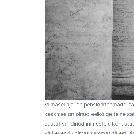
Viimasel ajal on pensioniteemadel t
keskmes on olnud eelkõige teine sam
aastat sündinud inimestele kohustus
väikevend kolmas sammas täiesti ära