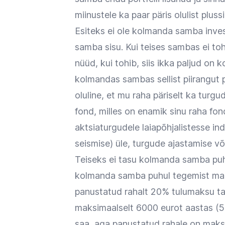
miinustele ka paar päris olulist plus
Esiteks ei ole kolmanda samba invest
samba sisu. Kui teises sambas ei toh
nüüd, kui tohib, siis ikka paljud on 
kolmandas sambas sellist piirangut p
oluline, et mu raha päriselt ka tur
fond, milles on enamik sinu raha fond
aktsiaturgudele laiapõhjalistesse in
seismise) üle, turgude ajastamise või
Teiseks ei tasu kolmanda samba puhu
kolmanda samba puhul tegemist mak
panustatud rahalt 20% tulumaksu ta
maksimaalselt 6000 eurot aastas (50
saa, aga panustatud rahale on maks