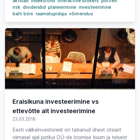
aktsiad
indeksfond
interactive brokers
portfell
risk
dividendid
planeerimine
investeerimine
balti börs
raamatupidaja
võimendus
Eraisikuna investeerimine vs
ettevõtte alt investeerimine
23.03.2016
Eesti väikeinvestoreid on tabanud ühest otsast
viimasel ajal justkui OÜ-de loomise buum ja teisest