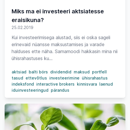
Miks ma ei investeeri aktsiatesse
eraisikuna?
25.02.2019
Kui investeerimisega alustad, siis ei oska sageli
erinevaid nüansse maksustamises ja varade
halduses ette näha. Samamoodi hakkasin mina nii
ühisrahastuses ku...
aktsiad
balti börs
dividendid
maksud
portfell
tasud
ettevõtlus
investeerimine
ühisrahastus
indeksfond
interactive brokers
kinnisvara
laenud
iduinvesteeringud
pärandus