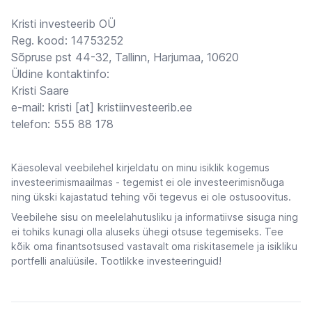
Kristi investeerib OÜ
Reg. kood: 14753252
Sõpruse pst 44-32, Tallinn, Harjumaa, 10620
Üldine kontaktinfo:
Kristi Saare
e-mail: kristi [at] kristiinvesteerib.ee
telefon: 555 88 178
Käesoleval veebilehel kirjeldatu on minu isiklik kogemus
investeerimismaailmas - tegemist ei ole investeerimisnõuga
ning ükski kajastatud tehing või tegevus ei ole ostusoovitus.
Veebilehe sisu on meelelahutusliku ja informatiivse sisuga ning
ei tohiks kunagi olla aluseks ühegi otsuse tegemiseks. Tee
kõik oma finantsotsused vastavalt oma riskitasemele ja isikliku
portfelli analüüsile. Tootlikke investeeringuid!