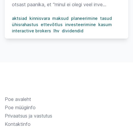
otsast paanika, et “minul ei olegi veel inve...
aktsiad
kinnisvara
maksud
planeerimine
tasud
ühisrahastus
ettevõtlus
investeerimine
kasum
interactive brokers
lhv
dividendid
Poe avaleht
Poe müügiinfo
Privaatsus ja vastutus
Kontaktinfo