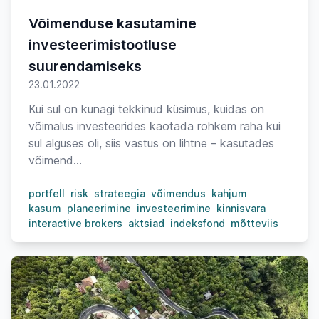
Võimenduse kasutamine
investeerimistootluse
suurendamiseks
23.01.2022
Kui sul on kunagi tekkinud küsimus, kuidas on
võimalus investeerides kaotada rohkem raha kui
sul alguses oli, siis vastus on lihtne – kasutades
võimend...
portfell
risk
strateegia
võimendus
kahjum
kasum
planeerimine
investeerimine
kinnisvara
interactive brokers
aktsiad
indeksfond
mõtteviis