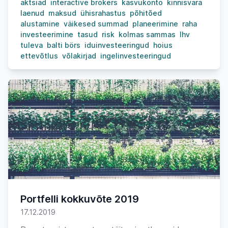
aktsiad
interactive brokers
kasvukonto
kinnisvara
laenud
maksud
ühisrahastus
põhitõed
alustamine
väikesed summad
planeerimine
raha
investeerimine
tasud
risk
kolmas sammas
lhv
tuleva
balti börs
iduinvesteeringud
hoius
ettevõtlus
võlakirjad
ingelinvesteeringud
Portfelli kokkuvõte 2019
17.12.2019