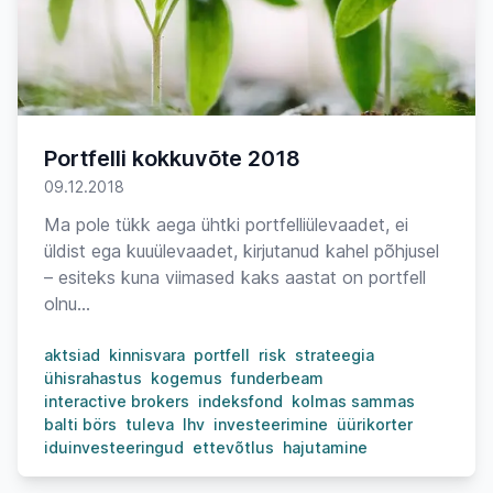
Portfelli kokkuvõte 2018
09.12.2018
Ma pole tükk aega ühtki portfelliülevaadet, ei
üldist ega kuuülevaadet, kirjutanud kahel põhjusel
– esiteks kuna viimased kaks aastat on portfell
olnu...
aktsiad
kinnisvara
portfell
risk
strateegia
ühisrahastus
kogemus
funderbeam
interactive brokers
indeksfond
kolmas sammas
balti börs
tuleva
lhv
investeerimine
üürikorter
iduinvesteeringud
ettevõtlus
hajutamine