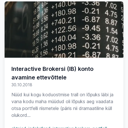
Interactive Brokersi (IB) konto
avamine ettevõttele
30.10.2018
Nüüd kui kogu koduostmise trall on lõpuks läbi ja
vana kodu maha müüdud oli lõpuks aeg vaadata
otsa portfelli riismetele (päris nii dramaatiline küll
olukord...