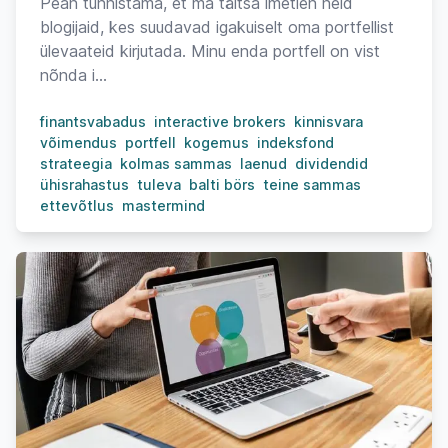
Pean tunnistama, et ma täitsa imetlen neid
blogijaid, kes suudavad igakuiselt oma portfellist
ülevaateid kirjutada. Minu enda portfell on vist
nõnda i...
finantsvabadus
interactive brokers
kinnisvara
võimendus
portfell
kogemus
indeksfond
strateegia
kolmas sammas
laenud
dividendid
ühisrahastus
tuleva
balti börs
teine sammas
ettevõtlus
mastermind