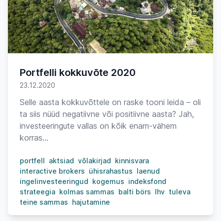
Portfelli kokkuvõte 2020
23.12.2020
Selle aasta kokkuvõttele on raske tooni leida – oli
ta siis nüüd negatiivne või positiivne aasta? Jah,
investeeringute vallas on kõik enam-vähem
korras...
portfell
aktsiad
võlakirjad
kinnisvara
interactive brokers
ühisrahastus
laenud
ingelinvesteeringud
kogemus
indeksfond
strateegia
kolmas sammas
balti börs
lhv
tuleva
teine sammas
hajutamine