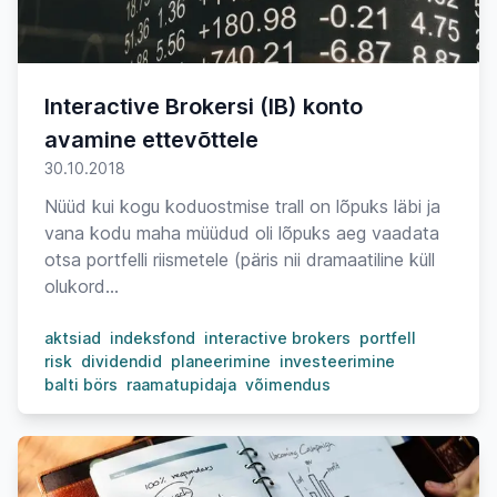
Interactive Brokersi (IB) konto
avamine ettevõttele
30.10.2018
Nüüd kui kogu koduostmise trall on lõpuks läbi ja
vana kodu maha müüdud oli lõpuks aeg vaadata
otsa portfelli riismetele (päris nii dramaatiline küll
olukord...
aktsiad
indeksfond
interactive brokers
portfell
risk
dividendid
planeerimine
investeerimine
balti börs
raamatupidaja
võimendus