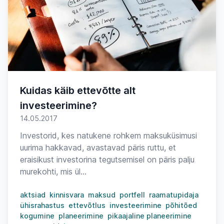
Kuidas käib ettevõtte alt
investeerimine?
14.05.2017
Investorid, kes natukene rohkem maksuküsimusi
uurima hakkavad, avastavad päris ruttu, et
eraisikust investorina tegutsemisel on päris palju
murekohti, mis ül...
aktsiad
kinnisvara
maksud
portfell
raamatupidaja
ühisrahastus
ettevõtlus
investeerimine
põhitõed
kogumine
planeerimine
pikaajaline planeerimine