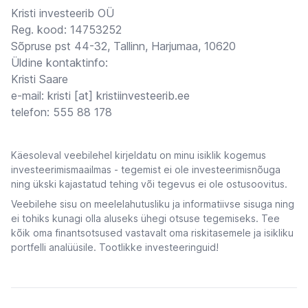
Kristi investeerib OÜ
Reg. kood: 14753252
Sõpruse pst 44-32, Tallinn, Harjumaa, 10620
Üldine kontaktinfo:
Kristi Saare
e-mail: kristi [at] kristiinvesteerib.ee
telefon: 555 88 178
Käesoleval veebilehel kirjeldatu on minu isiklik kogemus
investeerimismaailmas - tegemist ei ole investeerimisnõuga
ning ükski kajastatud tehing või tegevus ei ole ostusoovitus.
Veebilehe sisu on meelelahutusliku ja informatiivse sisuga ning
ei tohiks kunagi olla aluseks ühegi otsuse tegemiseks. Tee
kõik oma finantsotsused vastavalt oma riskitasemele ja isikliku
portfelli analüüsile. Tootlikke investeeringuid!