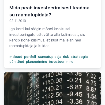
Mida peab investeerimisest teadma
su raamatupidaja?
08.11.2019
Iga kord kui räägin mõnel koolitusel
investeeringute ettevõtte alla kolimisest, siis
kerkib kohe küsimus, et kust ma leian hea
raamatupidaja ja kuidas...
maksud
portfell
raamatupidaja
risk
strateegia
põhitõed
planeerimine
investeerimine