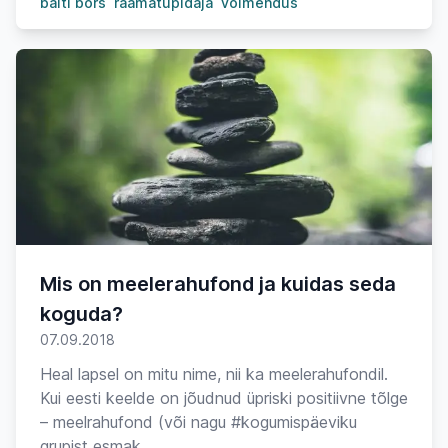
balti börs
raamatupidaja
võimendus
Mis on meelerahufond ja kuidas seda
koguda?
07.09.2018
Heal lapsel on mitu nime, nii ka meelerahufondil.
Kui eesti keelde on jõudnud üpriski positiivne tõlge
– meelrahufond (või nagu #kogumispäeviku
grupist esmak...