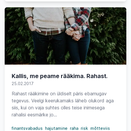
Kallis, me peame rääkima. Rahast.
25.02.2017
Rahast rääkimine on üldiselt päris ebamugav
tegevus. Veelgi keerukamaks läheb olukord aga
siis, kui on vaja suhtes olles teise inimesega
rahalisi eesmärke jo...
finantsvabadus
hajutamine
raha
risk
mõtteviis