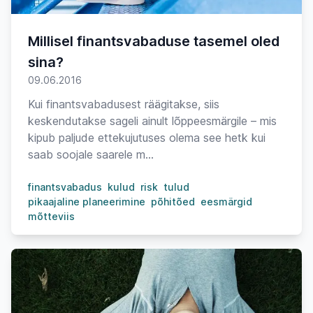
Millisel finantsvabaduse tasemel oled
sina?
09.06.2016
Kui finantsvabadusest räägitakse, siis
keskendutakse sageli ainult lõppeesmärgile – mis
kipub paljude ettekujutuses olema see hetk kui
saab soojale saarele m...
finantsvabadus
kulud
risk
tulud
pikaajaline planeerimine
põhitõed
eesmärgid
mõtteviis