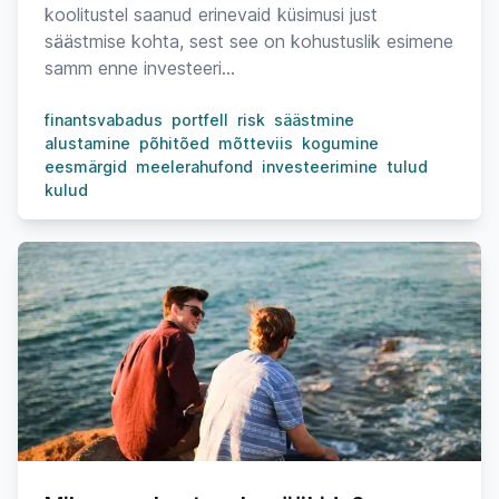
koolitustel saanud erinevaid küsimusi just
säästmise kohta, sest see on kohustuslik esimene
samm enne investeeri...
finantsvabadus
portfell
risk
säästmine
alustamine
põhitõed
mõtteviis
kogumine
eesmärgid
meelerahufond
investeerimine
tulud
kulud