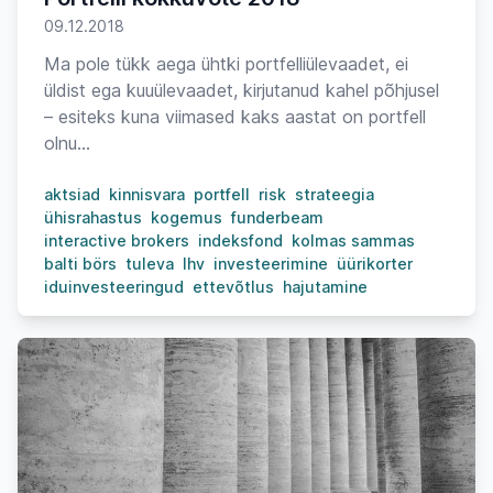
09.12.2018
Ma pole tükk aega ühtki portfelliülevaadet, ei
üldist ega kuuülevaadet, kirjutanud kahel põhjusel
– esiteks kuna viimased kaks aastat on portfell
olnu...
aktsiad
kinnisvara
portfell
risk
strateegia
ühisrahastus
kogemus
funderbeam
interactive brokers
indeksfond
kolmas sammas
balti börs
tuleva
lhv
investeerimine
üürikorter
iduinvesteeringud
ettevõtlus
hajutamine