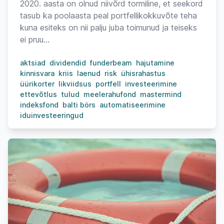
2020. aasta on olnud niivõrd tormiline, et seekord
tasub ka poolaasta peal portfellikokkuvõte teha
kuna esiteks on nii palju juba toimunud ja teiseks
ei pruu...
aktsiad
dividendid
funderbeam
hajutamine
kinnisvara
kriis
laenud
risk
ühisrahastus
üürikorter
likviidsus
portfell
investeerimine
ettevõtlus
tulud
meelerahufond
mastermind
indeksfond
balti börs
automatiseerimine
iduinvesteeringud