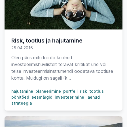
Risk, tootlus ja hajutamine
25.04.2016
Olen päris mitu korda kuulnud
investeerimishuvilistelt teravat kriitikat ühe või
teise investeerimisinstrumendi oodatava tootluse
kohta. Muidugi on sageli (k...
hajutamine
planeerimine
portfell
risk
tootlus
põhitõed
eesmärgid
investeerimine
laenud
strateegia