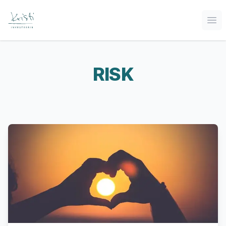
Ava
RISK