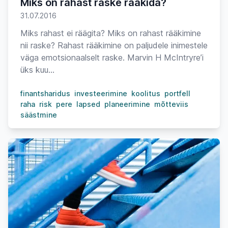
Miks on rahast raske rääkida?
31.07.2016
Miks rahast ei räägita? Miks on rahast rääkimine
nii raske? Rahast rääkimine on paljudele inimestele
väga emotsionaalselt raske. Marvin H McIntryre’i
üks kuu...
finantsharidus
investeerimine
koolitus
portfell
raha
risk
pere
lapsed
planeerimine
mõtteviis
säästmine