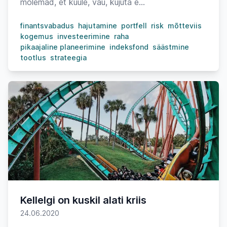
mõlemad, et kuule, vau, kujuta e...
finantsvabadus
hajutamine
portfell
risk
mõtteviis
kogemus
investeerimine
raha
pikaajaline planeerimine
indeksfond
säästmine
tootlus
strateegia
Kellelgi on kuskil alati kriis
24.06.2020