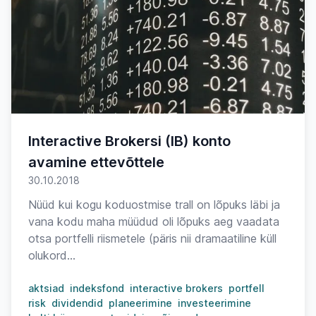
Interactive Brokersi (IB) konto
avamine ettevõttele
30.10.2018
Nüüd kui kogu koduostmise trall on lõpuks läbi ja
vana kodu maha müüdud oli lõpuks aeg vaadata
otsa portfelli riismetele (päris nii dramaatiline küll
olukord...
aktsiad
indeksfond
interactive brokers
portfell
risk
dividendid
planeerimine
investeerimine