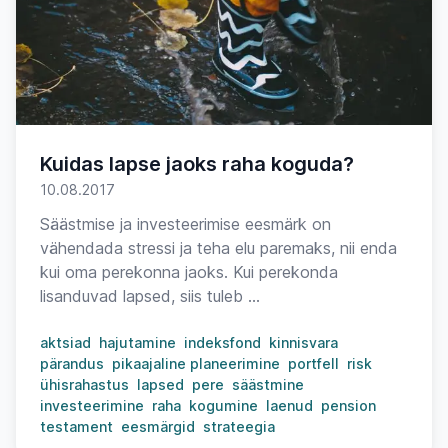
Kuidas lapse jaoks raha koguda?
10.08.2017
Säästmise ja investeerimise eesmärk on
vähendada stressi ja teha elu paremaks, nii enda
kui oma perekonna jaoks. Kui perekonda
lisanduvad lapsed, siis tuleb ...
aktsiad
hajutamine
indeksfond
kinnisvara
pärandus
pikaajaline planeerimine
portfell
risk
ühisrahastus
lapsed
pere
säästmine
investeerimine
raha
kogumine
laenud
pension
testament
eesmärgid
strateegia