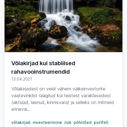
Võlakirjad kui stabiilsed
rahavooinstrumendid
13.04.2021
Võlakirjadest on veidi vähem väikeinvestorite
vaatevinklist räägitud kui teistest varaklassidest
(aktsiad, laenud, kinnisvara) ja selleks on mitmeid
erinevai...
võlakirjad
investeerimine
risk
põhitõed
portfell