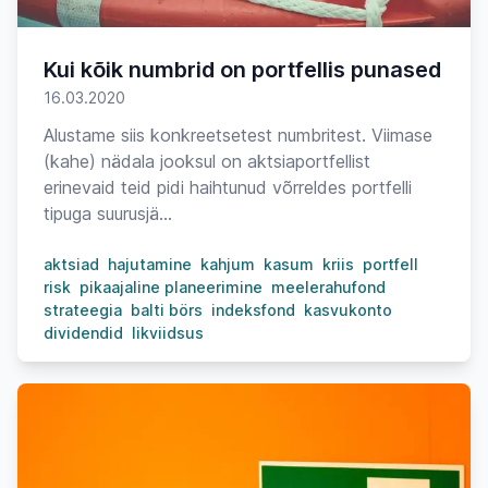
Kui kõik numbrid on portfellis punased
16.03.2020
Alustame siis konkreetsetest numbritest. Viimase
(kahe) nädala jooksul on aktsiaportfellist
erinevaid teid pidi haihtunud võrreldes portfelli
tipuga suurusjä...
aktsiad
hajutamine
kahjum
kasum
kriis
portfell
risk
pikaajaline planeerimine
meelerahufond
strateegia
balti börs
indeksfond
kasvukonto
dividendid
likviidsus