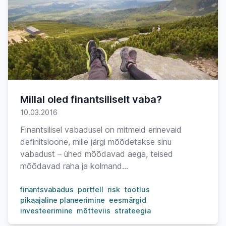
Millal oled finantsiliselt vaba?
10.03.2016
Finantsilisel vabadusel on mitmeid erinevaid
definitsioone, mille järgi mõõdetakse sinu
vabadust – ühed mõõdavad aega, teised
mõõdavad raha ja kolmand...
finantsvabadus
portfell
risk
tootlus
pikaajaline planeerimine
eesmärgid
investeerimine
mõtteviis
strateegia