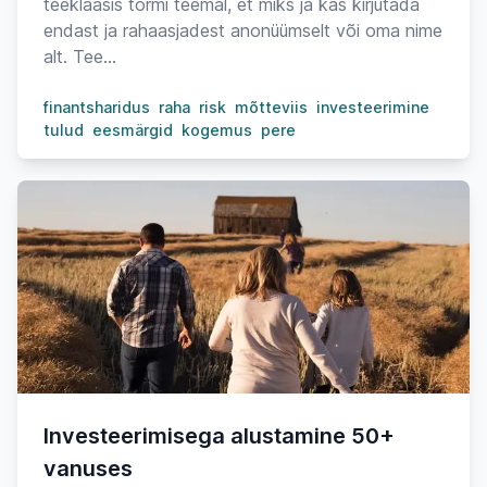
teeklaasis tormi teemal, et miks ja kas kirjutada
endast ja rahaasjadest anonüümselt või oma nime
alt. Tee...
finantsharidus
raha
risk
mõtteviis
investeerimine
tulud
eesmärgid
kogemus
pere
Investeerimisega alustamine 50+
vanuses