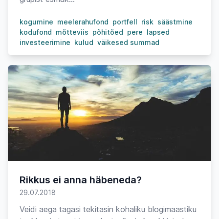
kogumine
meelerahufond
portfell
risk
säästmine
kodufond
mõtteviis
põhitõed
pere
lapsed
investeerimine
kulud
väikesed summad
Rikkus ei anna häbeneda?
29.07.2018
Veidi aega tagasi tekitasin kohaliku blogimaastiku