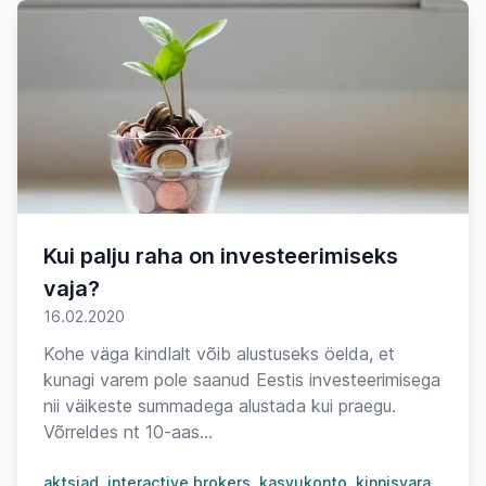
Kui palju raha on investeerimiseks
vaja?
16.02.2020
Kohe väga kindlalt võib alustuseks öelda, et
kunagi varem pole saanud Eestis investeerimisega
nii väikeste summadega alustada kui praegu.
Võrreldes nt 10-aas...
aktsiad
interactive brokers
kasvukonto
kinnisvara