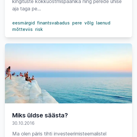
kingituste kokkuostmispaanika ning perede ühise
aja taga pe...
eesmärgid
finantsvabadus
pere
võlg
laenud
mõtteviis
risk
Miks üldse säästa?
30.10.2016
Ma olen päris tihti investeerimisteemalistel