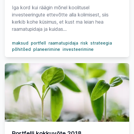
Iga kord kui räägin mõnel koolitusel
investeeringute ettevõtte alla kolimisest, siis
kerkib kohe küsimus, et kust ma leian hea
raamatupidaja ja kuidas...
maksud
portfell
raamatupidaja
risk
strateegia
põhitõed
planeerimine
investeerimine
Portfelli kokkuvõte 2018