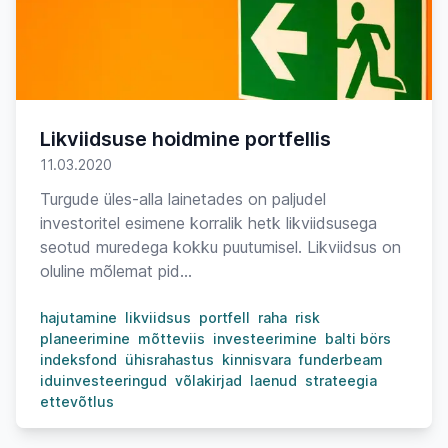
Likviidsuse hoidmine portfellis
11.03.2020
Turgude üles-alla lainetades on paljudel
investoritel esimene korralik hetk likviidsusega
seotud muredega kokku puutumisel. Likviidsus on
oluline mõlemat pid...
hajutamine
likviidsus
portfell
raha
risk
planeerimine
mõtteviis
investeerimine
balti börs
indeksfond
ühisrahastus
kinnisvara
funderbeam
iduinvesteeringud
võlakirjad
laenud
strateegia
ettevõtlus