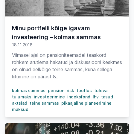
Minu portfelli kõige igavam
investeering – kolmas sammas
18.11.2018
Viimasel ajal on pensioniteemadel taaskord
rohkem arutlema hakatud ja diskussiooni keskmes
on olnud eelkõige teine sammas, kuna sellega
liitumine on pärast 8...
kolmas sammas
pension
risk
tootlus
tuleva
tulumaks
investeerimine
indeksfond
lhv
tasud
aktsiad
teine sammas
pikaajaline planeerimine
maksud