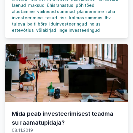
laenud
maksud
ühisrahastus
põhitõed
alustamine
väikesed summad
planeerimine
raha
investeerimine
tasud
risk
kolmas sammas
lhv
tuleva
balti börs
iduinvesteeringud
hoius
ettevõtlus
võlakirjad
ingelinvesteeringud
Mida peab investeerimisest teadma
su raamatupidaja?
08.11.2019