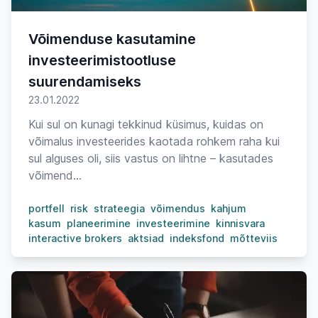
Võimenduse kasutamine
investeerimistootluse
suurendamiseks
23.01.2022
Kui sul on kunagi tekkinud küsimus, kuidas on
võimalus investeerides kaotada rohkem raha kui
sul alguses oli, siis vastus on lihtne – kasutades
võimend...
portfell
risk
strateegia
võimendus
kahjum
kasum
planeerimine
investeerimine
kinnisvara
interactive brokers
aktsiad
indeksfond
mõtteviis