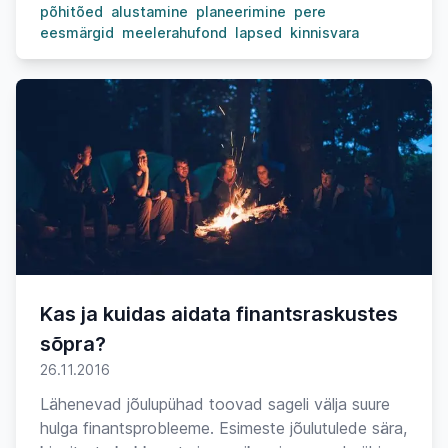
põhitõed
alustamine
planeerimine
pere
eesmärgid
meelerahufond
lapsed
kinnisvara
Kas ja kuidas aidata finantsraskustes
sõpra?
26.11.2016
Lähenevad jõulupühad toovad sageli välja suure
hulga finantsprobleeme. Esimeste jõulutulede sära,