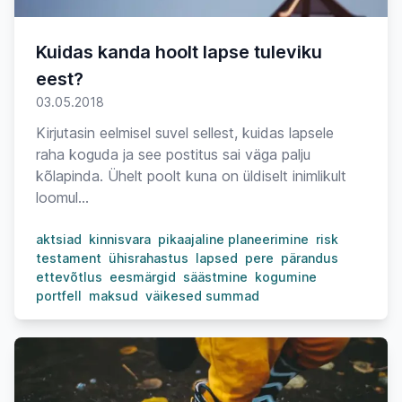
Kuidas kanda hoolt lapse tuleviku
eest?
03.05.2018
Kirjutasin eelmisel suvel sellest, kuidas lapsele
raha koguda ja see postitus sai väga palju
kõlapinda. Ühelt poolt kuna on üldiselt inimlikult
loomul...
aktsiad
kinnisvara
pikaajaline planeerimine
risk
testament
ühisrahastus
lapsed
pere
pärandus
ettevõtlus
eesmärgid
säästmine
kogumine
portfell
maksud
väikesed summad